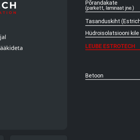
jal
jääkideta