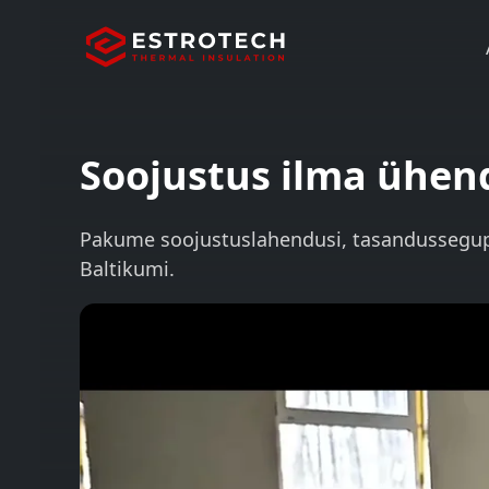
Soojustus ilma ühe
Pakume soojustuslahendusi, tasandussegupõ
Baltikumi.