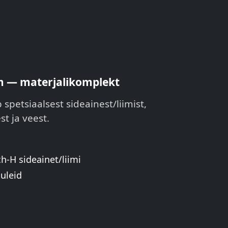
iim — materjalikomplekt
petsiaalsest sideainest/liimist,
t ja veest.
ch-H sideainet/liimi
uleid