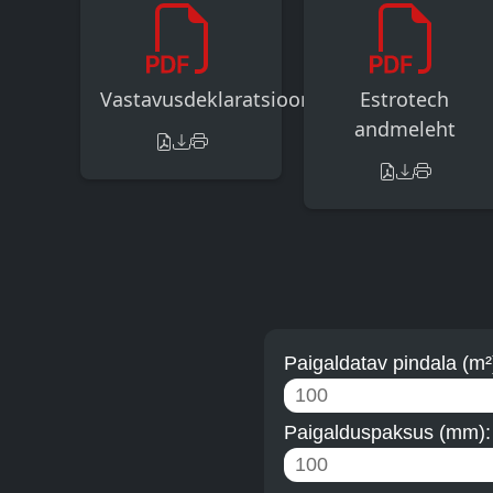
Vastavusdeklaratsioon
Estrotech
andmeleht
Paigaldatav pindala (m²
Paigalduspaksus (mm)