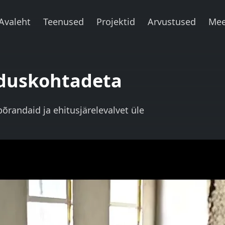
Avaleht
Teenused
Projektid
Arvustused
Mee
nduskohtadeta
randaid ja ehitusjärelevalvet üle