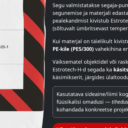
Segu valmistatakse segaja-pu
segunemise ja materjali edast
pealekandmist kivistub Estrot
(sõltuvalt ümbritsevast tempera
Kui materjal on täielikult kivi
PE-kile (PE5/300)
vahekihina en
Väiksematel objektidel või ras
Estrotech-H-d segada ka
käsits
käsimikserit, järgides ülaltoo
Kasutatava sideaine/liimi ko
füüsikalisi omadusi —
tihedus
kohandada konkreetse projek