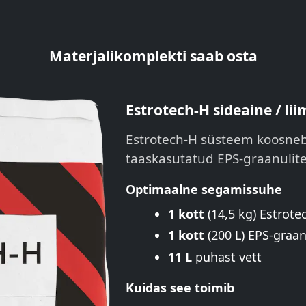
Materjalikomplekti saab osta
Estrotech-H sideaine / l
Estrotech-H süsteem koosneb s
taaskasutatud EPS-graanulites
Optimaalne segamissuhe
1 kott
(14,5 kg) Estrote
1 kott
(200 L) EPS-graan
11 L
puhast vett
Kuidas see toimib