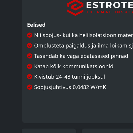
Eelised
Nii soojus- kui ka heliisolatsioonimater
Õmblusteta paigaldus ja ilma lõikamis
Tasandab ka väga ebatasased pinnad
Katab kõik kommunikatsioonid
Kivistub 24–48 tunni jooksul
Soojusjuhtivus 0,0482 W/mK