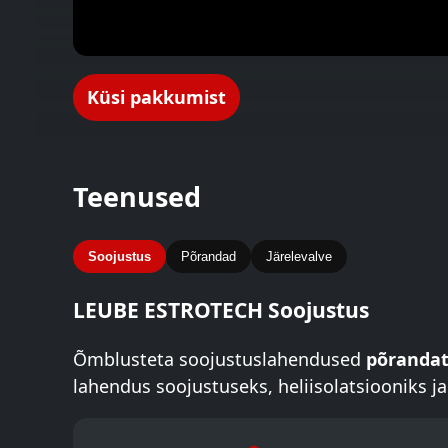
Küsi pakkumist
Teenused
Soojustus
Põrandad
Järelevalve
LEUBE ESTROTECH Soojustus
Õmblusteta soojustuslahendused
põrandate
lahendus soojustuseks, heliisolatsiooniks 