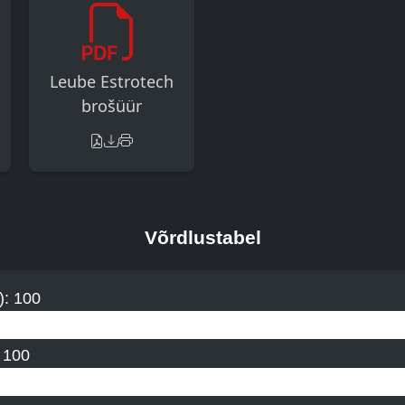
Leube Estrotech
brošüür
Võrdlustabel
):
100
:
100