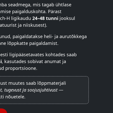
mba seadmega, mis tagab ühtlase
amise paigalduskohta. Pärast
ech-H ligikaudu
24–48 tunni
jooksul
tuurist ja niiskusest).
stunud, paigaldatakse heli- ja aurutõkkega
ne lõppkatte paigaldamist.
kesti ligipääsetavates kohtades saab
i
, kasutades sobivat anumat ja
dud proportsioone.
gust muutes saab lõppmaterjali
t, tugevust ja soojusjuhtivust
—
ti nõuetele.